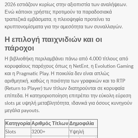
2026 εστιάζουν κυρίως στην αξιοπιστία των αναλήψεων.
Ενώ κάποιοι χρήστες προτιμούν τα παραδοσιακά
τραπεζικά εμβάσματα, η πλειοψηφία προτείνει τα
κρυπτονομίσματα για την αμεσότητα των συναλλαγών.
Η επιλογή παιχνιδιών και οι
πάροχοι
Η βιβλιοθήκη περιλαμβάνει πάνω από 4.000 τίτλους από
κορυφαίους παρόχους όπως η NetEnt, η Evolution Gaming
και η Pragmatic Play. Η ποικιλία δεν είναι απλώς
αριθμητική, καθώς η ποιότητα των γραφικών και το RTP
(Return to Player) των τίτλων διατηρούνται σε κορυφαία
επίπεδα. Η κατηγοριοποίηση επιτρέπει την εύκολη εύρεση
slots με υψηλή μεταβλητότητα, ιδανικά για όσους κυνηγούν
μεγάλα payouts.
Κατηγορία
Αριθμός Τίτλων
Δημοφιλία
Slots
3200+
Υψηλή