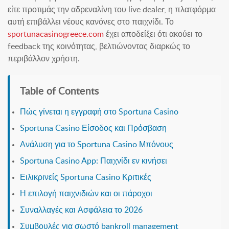
είτε προτιμάς την αδρεναλίνη του live dealer, η πλατφόρμα
αυτή επιβάλλει νέους κανόνες στο παιχνίδι. Το
sportunacasinogreece.com
έχει αποδείξει ότι ακούει το
feedback της κοινότητας, βελτιώνοντας διαρκώς το
περιβάλλον χρήστη.
Table of Contents
Πώς γίνεται η εγγραφή στο Sportuna Casino
Sportuna Casino Είσοδος και Πρόσβαση
Ανάλυση για το Sportuna Casino Μπόνους
Sportuna Casino App: Παιχνίδι εν κινήσει
Ειλικρινείς Sportuna Casino Κριτικές
Η επιλογή παιχνιδιών και οι πάροχοι
Συναλλαγές και Ασφάλεια το 2026
Συμβουλές για σωστό bankroll management