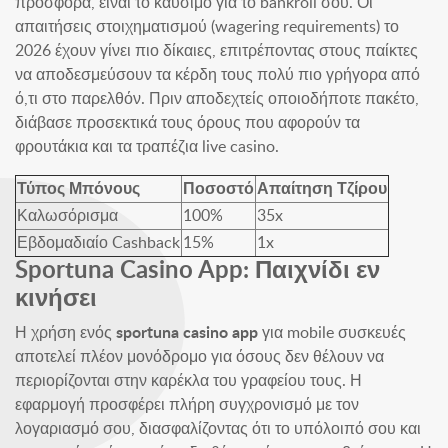
προσφορά, είναι το καύσιμο για το bankroll σου. Οι
απαιτήσεις στοιχηματισμού (wagering requirements) το
2026 έχουν γίνει πιο δίκαιες, επιτρέποντας στους παίκτες
να αποδεσμεύσουν τα κέρδη τους πολύ πιο γρήγορα από
ό,τι στο παρελθόν. Πριν αποδεχτείς οποιοδήποτε πακέτο,
διάβασε προσεκτικά τους όρους που αφορούν τα
φρουτάκια και τα τραπέζια live casino.
Τύπος Μπόνους
Ποσοστό
Απαίτηση Τζίρου
Καλωσόρισμα
100%
35x
Εβδομαδιαίο Cashback
15%
1x
Sportuna Casino App: Παιχνίδι εν
κινήσει
Η χρήση ενός
sportuna casino app
για mobile συσκευές
αποτελεί πλέον μονόδρομο για όσους δεν θέλουν να
περιορίζονται στην καρέκλα του γραφείου τους. Η
εφαρμογή προσφέρει πλήρη συγχρονισμό με τον
λογαριασμό σου, διασφαλίζοντας ότι το υπόλοιπό σου και