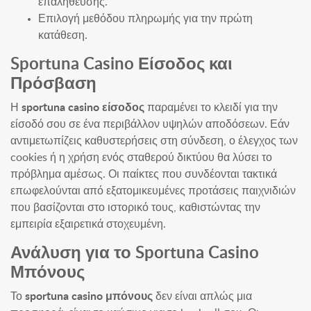
επαλήθευσης.
Επιλογή μεθόδου πληρωμής για την πρώτη
κατάθεση.
Sportuna Casino Είσοδος και
Πρόσβαση
Η
sportuna casino είσοδος
παραμένει το κλειδί για την
είσοδό σου σε ένα περιβάλλον υψηλών αποδόσεων. Εάν
αντιμετωπίζεις καθυστερήσεις στη σύνδεση, ο έλεγχος των
cookies ή η χρήση ενός σταθερού δικτύου θα λύσει το
πρόβλημα αμέσως. Οι παίκτες που συνδέονται τακτικά
επωφελούνται από εξατομικευμένες προτάσεις παιχνιδιών
που βασίζονται στο ιστορικό τους, καθιστώντας την
εμπειρία εξαιρετικά στοχευμένη.
Ανάλυση για το Sportuna Casino
Μπόνους
Το
sportuna casino μπόνους
δεν είναι απλώς μια