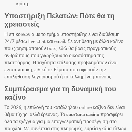
κρίση.
Υποστήριξη Πελατών: Πότε θα τη
χρειαστείς
Η επικοινωνία με το τμήμα υποστήριξης είναι διαθέσιμη
24/7 μέσω live chat και email. Σε αντίθεση με άλλα καζίνο
που χρησιμοποιούν bots, εδώ θα βρεις πραγματικούς
ανθρώπους που γνωρίζουν το οικοσύστημα της
πλατφόρμας. Η ταχύτητα επίλυσης προβλημάτων είναι
εντυπωσιακή, ειδικά σε θέματα που αφορούν την
επαλήθευση λογαριασμού ή τα κολλημένα μπόνους.
Συμπέρασμα για τη δυναμική του
καζίνο
Το 2026, η επιλογή του κατάλληλου online καζίνο δεν είναι
θέμα τύχης, αλλά έρευνας. Το
sportuna casino
προσφέρει
όλα τα εχέγγυα για μια επαγγελματική προσέγγιση στο
παιχνίδι. Με συνέπεια στις πληρωμές, ευρεία γκάμα τίτλων