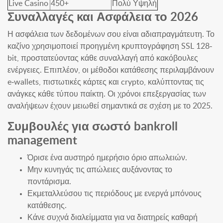
Live Casino
450+
Πολύ Υψηλή
Συναλλαγές και Ασφάλεια το 2026
Η ασφάλεια των δεδομένων σου είναι αδιαπραγμάτευτη. Το
καζίνο χρησιμοποιεί προηγμένη κρυπτογράφηση SSL 128-
bit, προστατεύοντας κάθε συναλλαγή από κακόβουλες
ενέργειες. Επιπλέον, οι μέθοδοι κατάθεσης περιλαμβάνουν
e-wallets, πιστωτικές κάρτες και crypto, καλύπτοντας τις
ανάγκες κάθε τύπου παίκτη. Οι χρόνοι επεξεργασίας των
αναλήψεων έχουν μειωθεί σημαντικά σε σχέση με το 2025.
Συμβουλές για σωστό bankroll
management
Όρισε ένα αυστηρό ημερήσιο όριο απωλειών.
Μην κυνηγάς τις απώλειες αυξάνοντας το
ποντάρισμα.
Εκμεταλλεύσου τις περιόδους με ενεργά μπόνους
κατάθεσης.
Κάνε συχνά διαλείμματα για να διατηρείς καθαρή