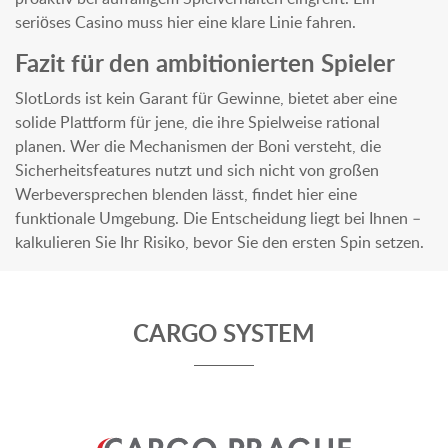
seriöses Casino muss hier eine klare Linie fahren.
Fazit für den ambitionierten Spieler
SlotLords ist kein Garant für Gewinne, bietet aber eine
solide Plattform für jene, die ihre Spielweise rational
planen. Wer die Mechanismen der Boni versteht, die
Sicherheitsfeatures nutzt und sich nicht von großen
Werbeversprechen blenden lässt, findet hier eine
funktionale Umgebung. Die Entscheidung liegt bei Ihnen –
kalkulieren Sie Ihr Risiko, bevor Sie den ersten Spin setzen.
CARGO SYSTEM