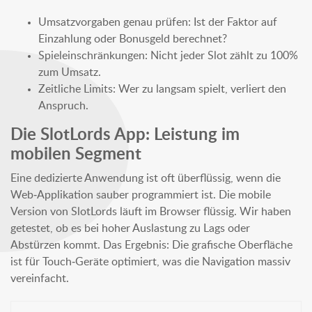
Umsatzvorgaben genau prüfen: Ist der Faktor auf
Einzahlung oder Bonusgeld berechnet?
Spieleinschränkungen: Nicht jeder Slot zählt zu 100%
zum Umsatz.
Zeitliche Limits: Wer zu langsam spielt, verliert den
Anspruch.
Die SlotLords App: Leistung im
mobilen Segment
Eine dedizierte Anwendung ist oft überflüssig, wenn die
Web-Applikation sauber programmiert ist. Die mobile
Version von SlotLords läuft im Browser flüssig. Wir haben
getestet, ob es bei hoher Auslastung zu Lags oder
Abstürzen kommt. Das Ergebnis: Die grafische Oberfläche
ist für Touch-Geräte optimiert, was die Navigation massiv
vereinfacht.