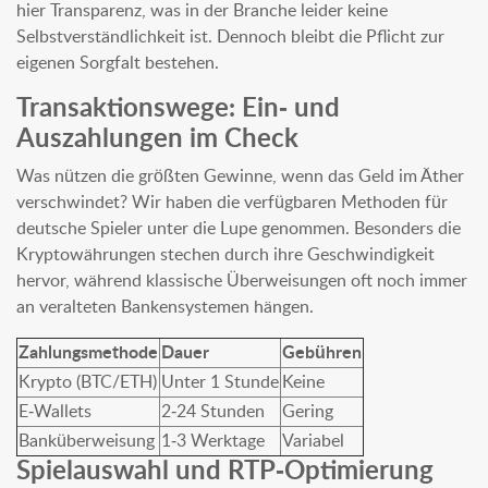
hier Transparenz, was in der Branche leider keine
Selbstverständlichkeit ist. Dennoch bleibt die Pflicht zur
eigenen Sorgfalt bestehen.
Transaktionswege: Ein- und
Auszahlungen im Check
Was nützen die größten Gewinne, wenn das Geld im Äther
verschwindet? Wir haben die verfügbaren Methoden für
deutsche Spieler unter die Lupe genommen. Besonders die
Kryptowährungen stechen durch ihre Geschwindigkeit
hervor, während klassische Überweisungen oft noch immer
an veralteten Bankensystemen hängen.
Zahlungsmethode
Dauer
Gebühren
Krypto (BTC/ETH)
Unter 1 Stunde
Keine
E-Wallets
2-24 Stunden
Gering
Banküberweisung
1-3 Werktage
Variabel
Spielauswahl und RTP-Optimierung