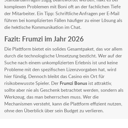
Standardanfragen zügig beantwortet werden, hakt es bei
komplexen Problemen mit Boni oft an der fachlichen Tiefe
der Mitarbeiter. Ein Tipp: Schriftliche Anfragen per E-Mail
führen bei komplizierten Fällen häufiger zu einer Lösung als
die hektische Kommunikation im Chat.
Fazit: Frumzi im Jahr 2026
Die Plattform bietet ein solides Gesamtpaket, das vor allem
durch die technologische Umsetzung besticht. Wer auf der
Suche nach einem unkomplizierten Erlebnis ist und keine
Probleme mit den spezifischen Lizenzvorgaben hat, wird
hier fündig. Dennoch bleibt das Casino ein Ort für
risikobewusste Spieler. Der
Frumzi Bonus
ist attraktiv,
sollte aber nie als Geschenk betrachtet werden, sondern als
Werkzeug, das man beherrschen muss. Wer die
Mechanismen versteht, kann die Plattform effizient nutzen,
ohne den Überblick über sein Budget zu verlieren.