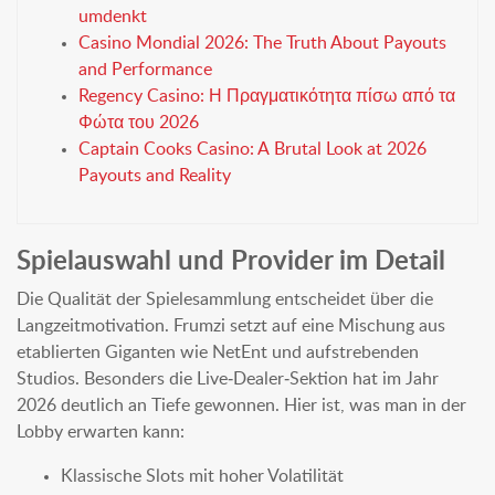
umdenkt
Casino Mondial 2026: The Truth About Payouts
and Performance
Regency Casino: Η Πραγματικότητα πίσω από τα
Φώτα του 2026
Captain Cooks Casino: A Brutal Look at 2026
Payouts and Reality
Spielauswahl und Provider im Detail
Die Qualität der Spielesammlung entscheidet über die
Langzeitmotivation. Frumzi setzt auf eine Mischung aus
etablierten Giganten wie NetEnt und aufstrebenden
Studios. Besonders die Live-Dealer-Sektion hat im Jahr
2026 deutlich an Tiefe gewonnen. Hier ist, was man in der
Lobby erwarten kann:
Klassische Slots mit hoher Volatilität