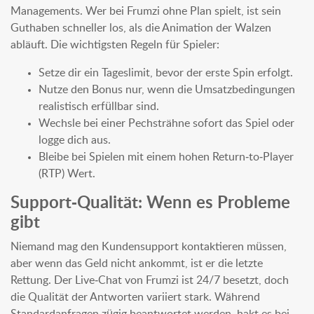
Managements. Wer bei Frumzi ohne Plan spielt, ist sein
Guthaben schneller los, als die Animation der Walzen
abläuft. Die wichtigsten Regeln für Spieler:
Setze dir ein Tageslimit, bevor der erste Spin erfolgt.
Nutze den Bonus nur, wenn die Umsatzbedingungen
realistisch erfüllbar sind.
Wechsle bei einer Pechsträhne sofort das Spiel oder
logge dich aus.
Bleibe bei Spielen mit einem hohen Return-to-Player
(RTP) Wert.
Support-Qualität: Wenn es Probleme
gibt
Niemand mag den Kundensupport kontaktieren müssen,
aber wenn das Geld nicht ankommt, ist er die letzte
Rettung. Der Live-Chat von Frumzi ist 24/7 besetzt, doch
die Qualität der Antworten variiert stark. Während