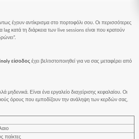
 όντως έχουν αντίκρισμα στο πορτοφόλι σου. Οι περισσότερες
lag κατά τη διάρκεια των live sessions είναι που κρατούν
δρώνει”.
inoly είσοδος
έχει βελτιστοποιηθεί για να σας μεταφέρει από
λά μηδενικά. Είναι ένα εργαλείο διαχείρισης κεφαλαίου. Οι
κρυφούς όρους που εμποδίζουν την ανάληψη των κερδών σας,
λαιο
ς παίκτες