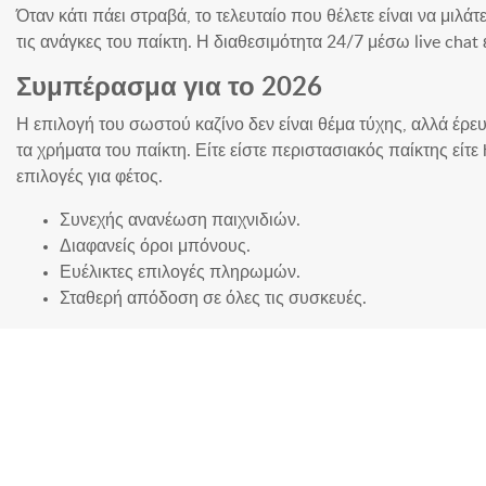
Όταν κάτι πάει στραβά, το τελευταίο που θέλετε είναι να μ
τις ανάγκες του παίκτη. Η διαθεσιμότητα 24/7 μέσω live chat 
Συμπέρασμα για το 2026
Η επιλογή του σωστού καζίνο δεν είναι θέμα τύχης, αλλά έρε
τα χρήματα του παίκτη. Είτε είστε περιστασιακός παίκτης είτ
επιλογές για φέτος.
Συνεχής ανανέωση παιχνιδιών.
Διαφανείς όροι μπόνους.
Ευέλικτες επιλογές πληρωμών.
Σταθερή απόδοση σε όλες τις συσκευές.