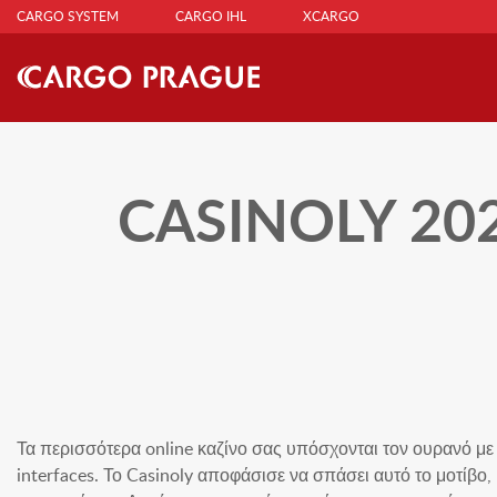
CARGO SYSTEM
CARGO IHL
XCARGO
CASINOLY 20
Τα περισσότερα online καζίνο σας υπόσχονται τον ουρανό με 
interfaces. Το Casinoly αποφάσισε να σπάσει αυτό το μοτίβο