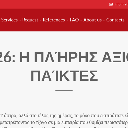
Informat
Services
Request
References
FAQ
About us
Contacts
26: Η ΠΛΉΡΗΣ ΑΞ
ΠΑΊΚΤΕΣ
τ’ άστρα, αλλά στο τέλος της ημέρας, το μόνο που εισπράττετε 
, μετατρέποντας το τζόγο σε μια εμπειρία που θυμίζει περισσότ