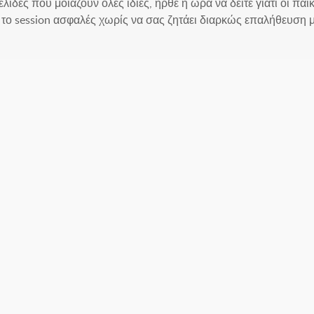
λίδες που μοιάζουν όλες ίδιες, ήρθε η ώρα να δείτε γιατί οι π
 το session ασφαλές χωρίς να σας ζητάει διαρκώς επαλήθευση 