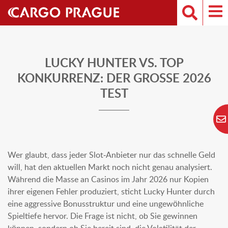
LUCKY HUNTER VS. TOP
KONKURRENZ: DER GROSSE 2026
TEST
Wer glaubt, dass jeder Slot-Anbieter nur das schnelle Geld
will, hat den aktuellen Markt noch nicht genau analysiert.
Während die Masse an Casinos im Jahr 2026 nur Kopien
ihrer eigenen Fehler produziert, sticht Lucky Hunter durch
eine aggressive Bonusstruktur und eine ungewöhnliche
Spieltiefe hervor. Die Frage ist nicht, ob Sie gewinnen