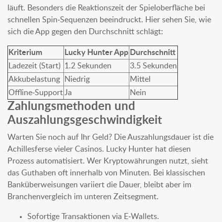
läuft. Besonders die Reaktionszeit der Spieloberfläche bei
schnellen Spin-Sequenzen beeindruckt. Hier sehen Sie, wie
sich die App gegen den Durchschnitt schlägt:
Kriterium
Lucky Hunter App
Durchschnitt
Ladezeit (Start)
1.2 Sekunden
3.5 Sekunden
Akkubelastung
Niedrig
Mittel
Offline-Support
Ja
Nein
Zahlungsmethoden und
Auszahlungsgeschwindigkeit
Warten Sie noch auf Ihr Geld? Die Auszahlungsdauer ist die
Achillesferse vieler Casinos. Lucky Hunter hat diesen
Prozess automatisiert. Wer Kryptowährungen nutzt, sieht
das Guthaben oft innerhalb von Minuten. Bei klassischen
Banküberweisungen variiert die Dauer, bleibt aber im
Branchenvergleich im unteren Zeitsegment.
Sofortige Transaktionen via E-Wallets.