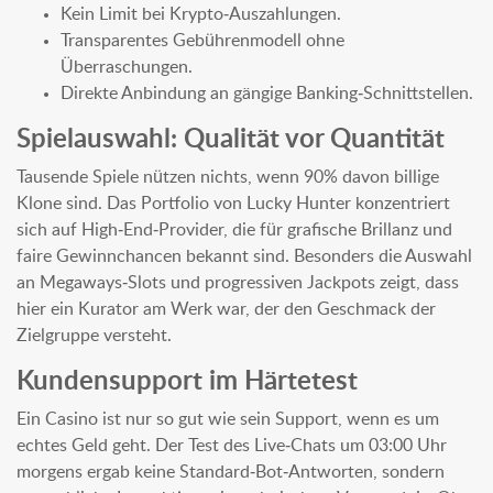
Kein Limit bei Krypto-Auszahlungen.
Transparentes Gebührenmodell ohne
Überraschungen.
Direkte Anbindung an gängige Banking-Schnittstellen.
Spielauswahl: Qualität vor Quantität
Tausende Spiele nützen nichts, wenn 90% davon billige
Klone sind. Das Portfolio von Lucky Hunter konzentriert
sich auf High-End-Provider, die für grafische Brillanz und
faire Gewinnchancen bekannt sind. Besonders die Auswahl
an Megaways-Slots und progressiven Jackpots zeigt, dass
hier ein Kurator am Werk war, der den Geschmack der
Zielgruppe versteht.
Kundensupport im Härtetest
Ein Casino ist nur so gut wie sein Support, wenn es um
echtes Geld geht. Der Test des Live-Chats um 03:00 Uhr
morgens ergab keine Standard-Bot-Antworten, sondern