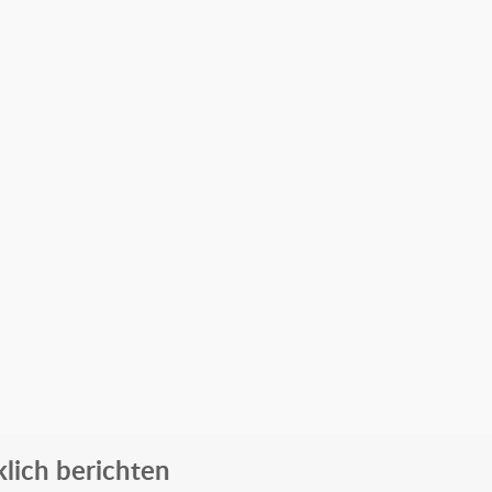
lich berichten