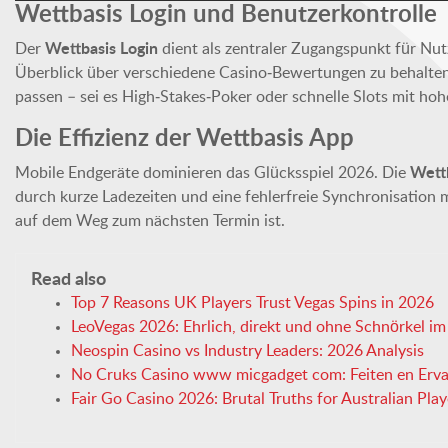
Wettbasis Login und Benutzerkontrolle
Der
Wettbasis Login
dient als zentraler Zugangspunkt für Nut
Überblick über verschiedene Casino-Bewertungen zu behalten. We
passen – sei es High-Stakes-Poker oder schnelle Slots mit hoher
Die Effizienz der Wettbasis App
Mobile Endgeräte dominieren das Glücksspiel 2026. Die
Wett
durch kurze Ladezeiten und eine fehlerfreie Synchronisation 
auf dem Weg zum nächsten Termin ist.
Read also
Top 7 Reasons UK Players Trust Vegas Spins in 2026
LeoVegas 2026: Ehrlich, direkt und ohne Schnörkel im
Neospin Casino vs Industry Leaders: 2026 Analysis
No Cruks Casino www micgadget com: Feiten en Erv
Fair Go Casino 2026: Brutal Truths for Australian Play