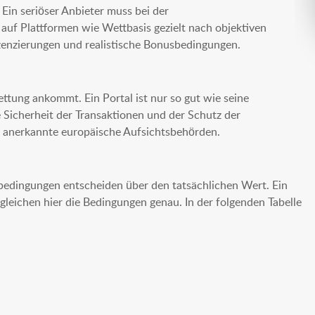
Ein seriöser Anbieter muss bei der
 auf Plattformen wie Wettbasis gezielt nach objektiven
izenzierungen und realistische Bonusbedingungen.
ettung ankommt. Ein Portal ist nur so gut wie seine
ie Sicherheit der Transaktionen und der Schutz der
ch anerkannte europäische Aufsichtsbehörden.
zbedingungen entscheiden über den tatsächlichen Wert. Ein
leichen hier die Bedingungen genau. In der folgenden Tabelle