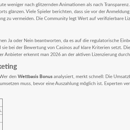
ute weniger nach glitzernden Animationen als nach Transparenz. 
ts glänzen. Viele Spieler berichten, dass sie vor der Anmeldung
ung zu vermeiden. Die Community legt Wert auf verifizierbare L
chen Ja oder Nein beantworten, da es auf die regulatorische Einb
il sie bei der Bewertung von Casinos auf klare Kriterien setzt. D
öser Anbieter erkennt man 2026 an der aktiven Lizenzierung dur
keting
. Wer den
Wettbasis Bonus
analysiert, merkt schnell: Die Umsat
umsetzen muss, bevor eine Auszahlung möglich ist. Experten verg
s.