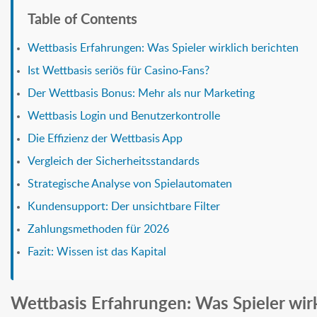
Table of Contents
Wettbasis Erfahrungen: Was Spieler wirklich berichten
Ist Wettbasis seriös für Casino-Fans?
Der Wettbasis Bonus: Mehr als nur Marketing
Wettbasis Login und Benutzerkontrolle
Die Effizienz der Wettbasis App
Vergleich der Sicherheitsstandards
Strategische Analyse von Spielautomaten
Kundensupport: Der unsichtbare Filter
Zahlungsmethoden für 2026
Fazit: Wissen ist das Kapital
Wettbasis Erfahrungen: Was Spieler wirk