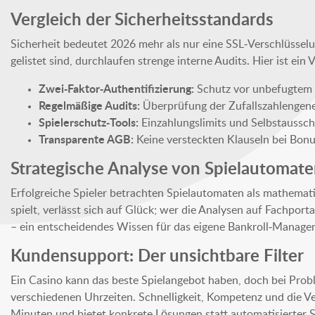
Vergleich der Sicherheitsstandards
Sicherheit bedeutet 2026 mehr als nur eine SSL-Verschlüssel
gelistet sind, durchlaufen strenge interne Audits. Hier ist ein
Zwei-Faktor-Authentifizierung:
Schutz vor unbefugtem Z
Regelmäßige Audits:
Überprüfung der Zufallszahlengene
Spielerschutz-Tools:
Einzahlungslimits und Selbstaussch
Transparente AGB:
Keine versteckten Klauseln bei Bon
Strategische Analyse von Spielautomat
Erfolgreiche Spieler betrachten Spielautomaten als mathemati
spielt, verlässt sich auf Glück; wer die Analysen auf Fachporta
– ein entscheidendes Wissen für das eigene Bankroll-Manage
Kundensupport: Der unsichtbare Filter
Ein Casino kann das beste Spielangebot haben, doch bei Pro
verschiedenen Uhrzeiten. Schnelligkeit, Kompetenz und die Ve
Minuten und bietet konkrete Lösungen statt automatisierter