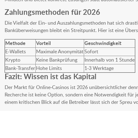
Zahlungsmethoden für 2026
Die Vielfalt der Ein- und Auszahlungsmethoden hat sich drast
Banküberweisungen bleibt ein Streitpunkt. Hier ist eine Über
Methode
Vorteil
Geschwindigkeit
E-Wallets
Maximale Anonymität
Sofort
Krypto
Keine Bankprüfung
Innerhalb von 1 Stunde
Bank-Transfer
Hohe Limits
1-3 Werktage
Fazit: Wissen ist das Kapital
Der Markt für Online-Casinos ist 2026 unübersichtlicher denn 
Recherche ist keine Option, sondern eine Notwendigkeit für
einem kritischen Blick auf die Betreiber lässt sich der Spreu