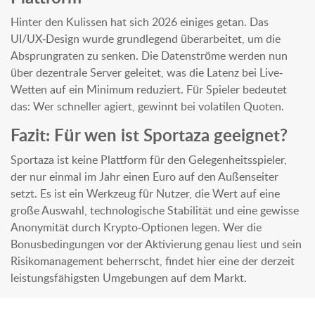
Hinter den Kulissen hat sich 2026 einiges getan. Das
UI/UX-Design wurde grundlegend überarbeitet, um die
Absprungraten zu senken. Die Datenströme werden nun
über dezentrale Server geleitet, was die Latenz bei Live-
Wetten auf ein Minimum reduziert. Für Spieler bedeutet
das: Wer schneller agiert, gewinnt bei volatilen Quoten.
Fazit: Für wen ist Sportaza geeignet?
Sportaza ist keine Plattform für den Gelegenheitsspieler,
der nur einmal im Jahr einen Euro auf den Außenseiter
setzt. Es ist ein Werkzeug für Nutzer, die Wert auf eine
große Auswahl, technologische Stabilität und eine gewisse
Anonymität durch Krypto-Optionen legen. Wer die
Bonusbedingungen vor der Aktivierung genau liest und sein
Risikomanagement beherrscht, findet hier eine der derzeit
leistungsfähigsten Umgebungen auf dem Markt.