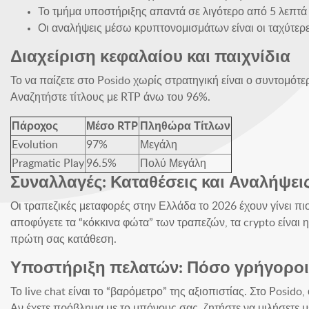
Το τμήμα υποστήριξης απαντά σε λιγότερο από 5 λεπτά
Οι αναλήψεις μέσω κρυπτονομισμάτων είναι οι ταχύτερε
Διαχείριση κεφαλαίου και παιχνίδια
Το να παίζετε στο Posido χωρίς στρατηγική είναι ο συντομότε
Αναζητήστε τίτλους με RTP άνω του 96%.
Πάροχος
Μέσο RTP
Πληθώρα Τίτλων
Evolution
97%
Μεγάλη
Pragmatic Play
96.5%
Πολύ Μεγάλη
Συναλλαγές: Καταθέσεις και Αναλήψει
Οι τραπεζικές μεταφορές στην Ελλάδα το 2026 έχουν γίνει π
αποφύγετε τα “κόκκινα φώτα” των τραπεζών, τα crypto είναι 
πρώτη σας κατάθεση.
Υποστήριξη πελατών: Πόσο γρήγοροι 
Το live chat είναι το “βαρόμετρο” της αξιοπιστίας. Στο Posid
Αν έχετε πρόβλημα με το μπόνους σας, ζητήστε να μιλήσετε με