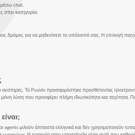
 μέσω chat.
ς στην κατηγορία.
ρος δρόμος για να μηδενίσετε το υπόλοιπό σας. Η επιλογή παιχν
ς
ιο αυστηρές. Το Posido προσαρμόστηκε προσθέτοντας ηλεκτρονικ
η μόνη λύση που προσφέρει πλήρη ιδιωτικότητα και ταχύτητα. Πά
είναι;
o, οι agents μιλούν άπταιστα ελληνικά και δεν χρησιμοποιούν τυ
 supervisor. Η ιεραρχία στην υποστήριξη είναι αυτή που καθορίζ