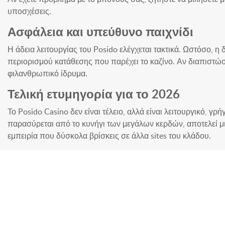
υποσχέσεις.
Ασφάλεια και υπεύθυνο παιχνίδι
Η άδεια λειτουργίας του Posido ελέγχεται τακτικά. Ωστόσο, 
περιορισμού κατάθεσης που παρέχει το καζίνο. Αν διαπιστώσετε
φιλανθρωπικό ίδρυμα.
Τελική ετυμηγορία για το 2026
Το Posido Casino δεν είναι τέλειο, αλλά είναι λειτουργικό, γ
παρασύρεται από το κυνήγι των μεγάλων κερδών, αποτελεί μια
εμπειρία που δύσκολα βρίσκεις σε άλλα sites του κλάδου.