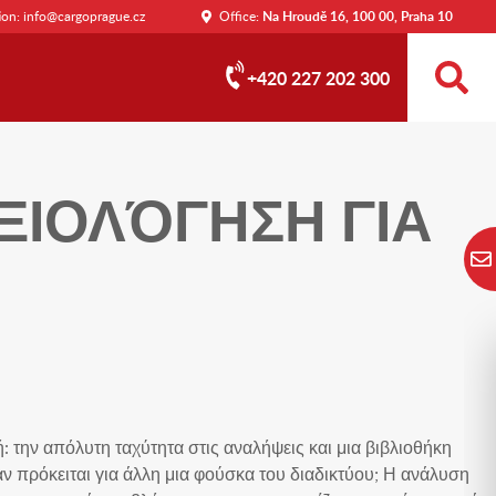
ion:
info@cargoprague.cz
Office:
Na Hroudě 16, 100 00, Praha 10
+420 227 202 300
ΞΙΟΛΌΓΗΣΗ ΓΙΑ
: την απόλυτη ταχύτητα στις αναλήψεις και μια βιβλιοθήκη
 αν πρόκειται για άλλη μια φούσκα του διαδικτύου; Η ανάλυση