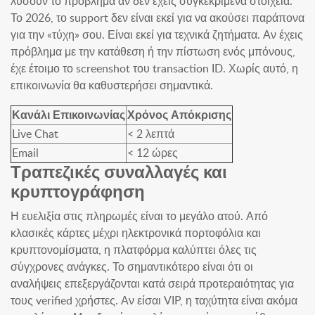
λύσουν το πρόβλημα αν δεν έχεις συγκεκριμένα στοιχεία.
Το 2026, το support δεν είναι εκεί για να ακούσει παράπονα
για την «τύχη» σου. Είναι εκεί για τεχνικά ζητήματα. Αν έχεις
πρόβλημα με την κατάθεση ή την πίστωση ενός μπόνους,
έχε έτοιμο το screenshot του transaction ID. Χωρίς αυτό, η
επικοινωνία θα καθυστερήσει σημαντικά.
Κανάλι Επικοινωνίας
Χρόνος Απόκρισης
Live Chat
< 2 λεπτά
Email
< 12 ώρες
Τραπεζικές συναλλαγές και
κρυπτογράφηση
Η ευελιξία στις πληρωμές είναι το μεγάλο ατού. Από
κλασικές κάρτες μέχρι ηλεκτρονικά πορτοφόλια και
κρυπτονομίσματα, η πλατφόρμα καλύπτει όλες τις
σύγχρονες ανάγκες. Το σημαντικότερο είναι ότι οι
αναλήψεις επεξεργάζονται κατά σειρά προτεραιότητας για
τους verified χρήστες. Αν είσαι VIP, η ταχύτητα είναι ακόμα