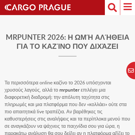
MRPUNTER 2026: Η ΩΜΉ ΑΛΉΘΕΙΑ
ΓΙΑ ΤΟ ΚΑΖΊΝΟ ΠΟΥ ΔΙΧΆΖΕΙ
Τα περισσότερα online καζίνο το 2026 υπόσχονται
χρυσούς λαγούς, αλλά το
mrpunter
επιλέγει μια
διαφορετική διαδρομή: την απόλυτη ταχύτητα στις
πληρωμές και μια πλατφόρμα που δεν «κολλάει» ούτε στα
πιο απαιτητικά live τραπέζια. Αν βαρέθηκες τις
καθυστερήσεις στις αναλήψεις και τα περίπλοκα μενού που
σε αναγκάζουν να ψάχνεις τα παιχνίδια σου για ώρα, η
παρακάτω ανάλυση θα σου δείξει αν η πλατφόρμα αξίζει το