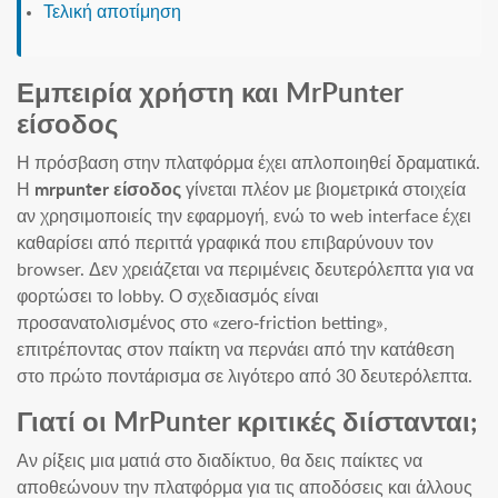
Τελική αποτίμηση
Εμπειρία χρήστη και MrPunter
είσοδος
Η πρόσβαση στην πλατφόρμα έχει απλοποιηθεί δραματικά.
Η
mrpunter είσοδος
γίνεται πλέον με βιομετρικά στοιχεία
αν χρησιμοποιείς την εφαρμογή, ενώ το web interface έχει
καθαρίσει από περιττά γραφικά που επιβαρύνουν τον
browser. Δεν χρειάζεται να περιμένεις δευτερόλεπτα για να
φορτώσει το lobby. Ο σχεδιασμός είναι
προσανατολισμένος στο «zero-friction betting»,
επιτρέποντας στον παίκτη να περνάει από την κατάθεση
στο πρώτο ποντάρισμα σε λιγότερο από 30 δευτερόλεπτα.
Γιατί οι MrPunter κριτικές διίστανται;
Αν ρίξεις μια ματιά στο διαδίκτυο, θα δεις παίκτες να
αποθεώνουν την πλατφόρμα για τις αποδόσεις και άλλους