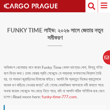
FUNKY TIME লাইভ: ২০২৬ সালে জেতার নতুন
সমীকরণ
অধিকাংশ খেলোয়াড় মনে করেন Funky Time কেবল ভাগ্যের খেলা, কিন্তু গণিত
বলে ভিন্ন কথা। চাকা ঘোরার প্রতি সেকেন্ডে যে সম্ভাব্য ফলাফলের বিন্যাস তৈরি
হয়, তা সাধারণ জুয়াড়িদের হিসাবের বাইরে। আপনি কি প্রস্তুত নিজের ব্যালেন্সকে
কয়েক গুণ বাড়িয়ে নেওয়ার জন্য? এই গেমের মেকানিজম আপনাকে ধনী বানাতে পারে
অথবা কয়েক সেকেন্ডে সব কেড়ে নিতে পারে, যদি না আপনি সঠিক গাণিতিক ছক মেনে
চলেন।Read more here:
funky-time-777.com
.