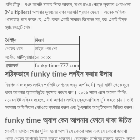
বেশি তীক্ষ্ণ। যখন আপনি চাকার দিকে তাকান, তখন রঙের পেছনে লুকানো গুণকগুলো
(Multipliers) আপনার মূলধনের ওপর সরাসরি প্রভাব ফেলে। অনেক অভিজ্ঞ
খেলোয়াড় মনে করেন যে, এটি কেবল একটি সাধারণ বিনোদন নয়, বরং একটি রিস্ক
ম্যানেজমেন্ট গেম।
বৈশিষ্ট্য
বিবরণ
গেমের ধরন
লাইভ গেম শো
সর্বোচ্চ মাল্টিপ্লায়ার
১০,০০০x
প্ল্যাটফর্ম
funky-time-777.com
সঠিকভাবে funky time লগইন করার উপায়
নিরাপদ এবং দ্রুত লগইন প্রতিটি সেশনের জন্য অপরিহার্য। ভুয়া সাইট থেকে দূরে
থাকা আপনার অ্যাকাউন্টের সুরক্ষার প্রথম ধাপ। ২০২৬ সালে এসে অনেক ফিশিং
ওয়েবসাইট সক্রিয় হয়েছে, যারা আপনার লগইন ক্রেডেনশিয়াল চুরি করতে চায়। তাই
সবসময় অফিসিয়াল গেটওয়ে ব্যবহার করুন এবং টু-ফ্যাক্টর অথেন্টিকেশন নিশ্চিত করুন।
funky time অ্যাপ কেন আপনার ফোনে থাকা উচিত
মোবাইল ভার্সনে খেলার সুবিধা হলো আপনি যে কোনো সময় এবং যে কোনো জায়গা
থেকে গেমের আপডেট ট্র্যাক করতে পারবেন। ডেস্কটপ ভার্সনের তুলনায় অ্যাপে ল্যাগ