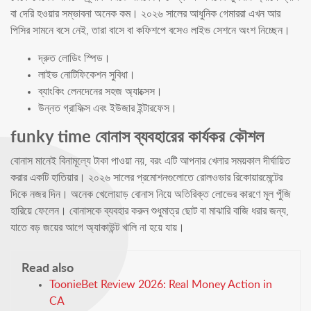
বা দেরি হওয়ার সম্ভাবনা অনেক কম। ২০২৬ সালের আধুনিক গেমাররা এখন আর
পিসির সামনে বসে নেই, তারা বাসে বা কফিশপে বসেও লাইভ সেশনে অংশ নিচ্ছেন।
দ্রুত লোডিং স্পিড।
লাইভ নোটিফিকেশন সুবিধা।
ব্যাংকিং লেনদেনের সহজ অ্যাক্সেস।
উন্নত গ্রাফিক্স এবং ইউজার ইন্টারফেস।
funky time বোনাস ব্যবহারের কার্যকর কৌশল
বোনাস মানেই বিনামূল্যে টাকা পাওয়া নয়, বরং এটি আপনার খেলার সময়কাল দীর্ঘায়িত
করার একটি হাতিয়ার। ২০২৬ সালের প্রমোশনগুলোতে রোলওভার রিকোয়ারমেন্টের
দিকে নজর দিন। অনেক খেলোয়াড় বোনাস নিয়ে অতিরিক্ত লোভের কারণে মূল পুঁজি
হারিয়ে ফেলেন। বোনাসকে ব্যবহার করুন শুধুমাত্র ছোট বা মাঝারি বাজি ধরার জন্য,
যাতে বড় জয়ের আগে অ্যাকাউন্ট খালি না হয়ে যায়।
Read also
ToonieBet Review 2026: Real Money Action in
CA