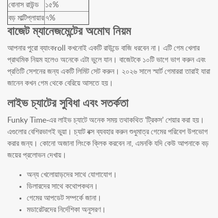
বোনাস রাউন্ড
১৫%
বড় মাল্টিপ্লায়ার
৭%
বাজেট ম্যানেজমেন্টের অমোঘ নিয়ম
আপনার পুরো ব্যাংকroll কখনোই একটি রাউন্ডে বাজি ধরবেন না। এটি গেম খেলার
প্রাথমিক নিয়ম হলেও অনেকে এটা ভুলে যান। বাজেটকে ১০টি ভাগে ভাগ করুন এবং
প্রতিটি সেশনের জন্য একটি লিমিট সেট করুন। ২০২৬ সালে স্মার্ট গেমাররা তারাই যারা
জানেন কখন গেম থেকে বেরিয়ে আসতে হয়।
লাইভ চ্যাটের সুবিধা এবং সতর্কতা
Funky Time-এর লাইভ চ্যাটে অনেক সময় তথাকথিত ‘ট্রিকস’ শেয়ার করা হয়।
এগুলোর বেশিরভাগই ভুয়া। চ্যাট বক্স ব্যবহার করুন শুধুমাত্র গেমের পরিবেশ উপভোগ
করার জন্য। কোনো অজানা লিংকে ক্লিক করবেন না, এমনকি যদি কেউ আপনাকে বড়
জয়ের প্রলোভন দেখায়।
অন্য খেলোয়াড়দের সাথে যোগাযোগ।
ডিলারদের সাথে কথোপকথন।
গেমের আপডেট সম্পর্কে জানা।
মডারেটরদের নির্দেশিকা অনুসরণ।