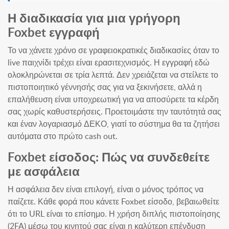
Η διαδικασία για μια γρήγορη
Foxbet εγγραφή
Το να χάνετε χρόνο σε γραφειοκρατικές διαδικασίες όταν το
live παιχνίδι τρέχει είναι ερασιτεχνισμός. Η εγγραφή εδώ
ολοκληρώνεται σε τρία λεπτά. Δεν χρειάζεται να στείλετε το
πιστοποιητικό γέννησής σας για να ξεκινήσετε, αλλά η
επαλήθευση είναι υποχρεωτική για να αποσύρετε τα κέρδη
σας χωρίς καθυστερήσεις. Προετοιμάστε την ταυτότητά σας
και έναν λογαριασμό ΔΕΚΟ, γιατί το σύστημα θα τα ζητήσει
αυτόματα στο πρώτο cash out.
Foxbet είσοδος: Πώς να συνδεθείτε
με ασφάλεια
Η ασφάλεια δεν είναι επιλογή, είναι ο μόνος τρόπος να
παίζετε. Κάθε φορά που κάνετε Foxbet είσοδο, βεβαιωθείτε
ότι το URL είναι το επίσημο. Η χρήση διπλής πιστοποίησης
(2FA) μέσω του κινητού σας είναι η καλύτερη επένδυση