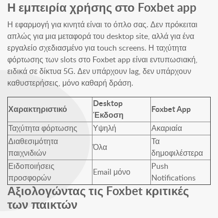
Η εμπειρία χρήσης στο Foxbet app
Η εφαρμογή για κινητά είναι το όπλο σας. Δεν πρόκειται
απλώς για μια μεταφορά του desktop site, αλλά για ένα
εργαλείο σχεδιασμένο για touch screens. Η ταχύτητα
φόρτωσης των slots στο Foxbet app είναι εντυπωσιακή,
ειδικά σε δίκτυα 5G. Δεν υπάρχουν lag, δεν υπάρχουν
καθυστερήσεις, μόνο καθαρή δράση.
Desktop
Χαρακτηριστικό
Foxbet App
Έκδοση
Ταχύτητα φόρτωσης
Υψηλή
Ακαριαία
Διαθεσιμότητα
Τα
Όλα
παιχνιδιών
δημοφιλέστερα
Ειδοποιήσεις
Push
Email μόνο
προσφορών
Notifications
Αξιολογώντας τις Foxbet κριτικές
των παικτών