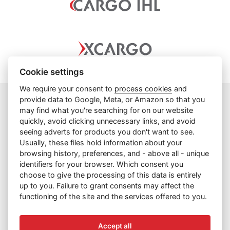
Cookie settings
We require your consent to
process cookies
and
provide data to Google, Meta, or Amazon so that you
may find what you're searching for on our website
info@cargoprague.cz
quickly, avoid clicking unnecessary links, and avoid
+420 227 202 300
seeing adverts for products you don't want to see.
Usually, these files hold information about your
Facebook
browsing history, preferences, and - above all - unique
identifiers for your browser. Which consent you
Cookies
choose to give the processing of this data is entirely
Cookies and terms of use
up to you. Failure to grant consents may affect the
functioning of the site and the services offered to you.
Privacy Policy
Contacts
Accept all