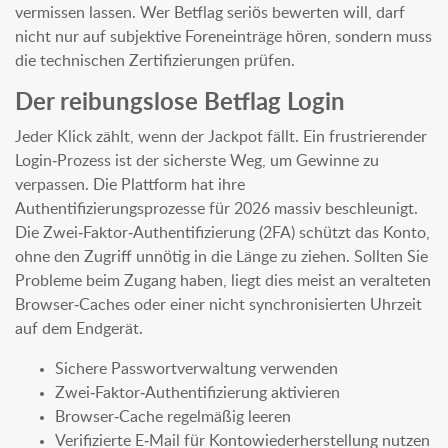
vermissen lassen. Wer Betflag seriös bewerten will, darf
nicht nur auf subjektive Foreneinträge hören, sondern muss
die technischen Zertifizierungen prüfen.
Der reibungslose Betflag Login
Jeder Klick zählt, wenn der Jackpot fällt. Ein frustrierender
Login-Prozess ist der sicherste Weg, um Gewinne zu
verpassen. Die Plattform hat ihre
Authentifizierungsprozesse für 2026 massiv beschleunigt.
Die Zwei-Faktor-Authentifizierung (2FA) schützt das Konto,
ohne den Zugriff unnötig in die Länge zu ziehen. Sollten Sie
Probleme beim Zugang haben, liegt dies meist an veralteten
Browser-Caches oder einer nicht synchronisierten Uhrzeit
auf dem Endgerät.
Sichere Passwortverwaltung verwenden
Zwei-Faktor-Authentifizierung aktivieren
Browser-Cache regelmäßig leeren
Verifizierte E-Mail für Kontowiederherstellung nutzen