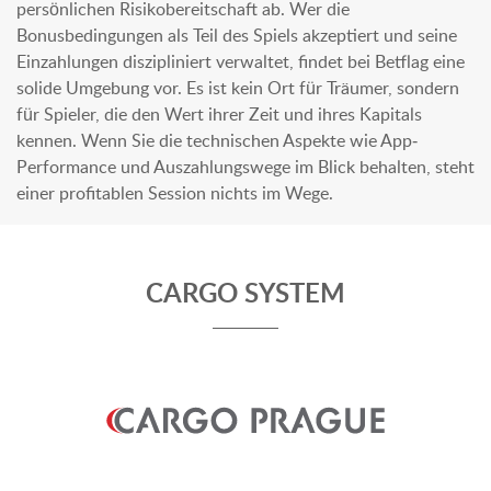
persönlichen Risikobereitschaft ab. Wer die
Bonusbedingungen als Teil des Spiels akzeptiert und seine
Einzahlungen diszipliniert verwaltet, findet bei Betflag eine
solide Umgebung vor. Es ist kein Ort für Träumer, sondern
für Spieler, die den Wert ihrer Zeit und ihres Kapitals
kennen. Wenn Sie die technischen Aspekte wie App-
Performance und Auszahlungswege im Blick behalten, steht
einer profitablen Session nichts im Wege.
CARGO SYSTEM