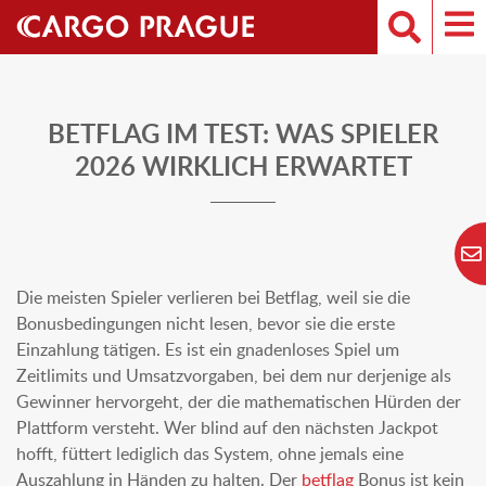
BETFLAG IM TEST: WAS SPIELER
2026 WIRKLICH ERWARTET
Die meisten Spieler verlieren bei Betflag, weil sie die
Bonusbedingungen nicht lesen, bevor sie die erste
Einzahlung tätigen. Es ist ein gnadenloses Spiel um
Zeitlimits und Umsatzvorgaben, bei dem nur derjenige als
Gewinner hervorgeht, der die mathematischen Hürden der
Plattform versteht. Wer blind auf den nächsten Jackpot
hofft, füttert lediglich das System, ohne jemals eine
Auszahlung in Händen zu halten. Der
betflag
Bonus ist kein