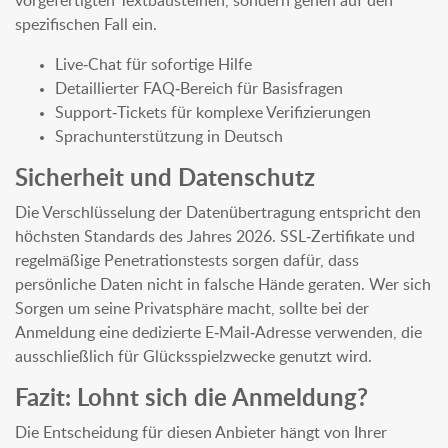
vorgefertigten Textbausteinen, sondern gehen auf den
spezifischen Fall ein.
Live-Chat für sofortige Hilfe
Detaillierter FAQ-Bereich für Basisfragen
Support-Tickets für komplexe Verifizierungen
Sprachunterstützung in Deutsch
Sicherheit und Datenschutz
Die Verschlüsselung der Datenübertragung entspricht den
höchsten Standards des Jahres 2026. SSL-Zertifikate und
regelmäßige Penetrationstests sorgen dafür, dass
persönliche Daten nicht in falsche Hände geraten. Wer sich
Sorgen um seine Privatsphäre macht, sollte bei der
Anmeldung eine dedizierte E-Mail-Adresse verwenden, die
ausschließlich für Glücksspielzwecke genutzt wird.
Fazit: Lohnt sich die Anmeldung?
Die Entscheidung für diesen Anbieter hängt von Ihrer