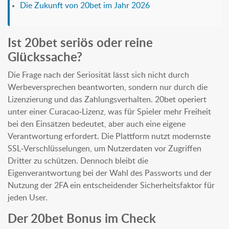
Die Zukunft von 20bet im Jahr 2026
Ist 20bet seriös oder reine
Glückssache?
Die Frage nach der Seriosität lässt sich nicht durch
Werbeversprechen beantworten, sondern nur durch die
Lizenzierung und das Zahlungsverhalten. 20bet operiert
unter einer Curacao-Lizenz, was für Spieler mehr Freiheit
bei den Einsätzen bedeutet, aber auch eine eigene
Verantwortung erfordert. Die Plattform nutzt modernste
SSL-Verschlüsselungen, um Nutzerdaten vor Zugriffen
Dritter zu schützen. Dennoch bleibt die
Eigenverantwortung bei der Wahl des Passworts und der
Nutzung der 2FA ein entscheidender Sicherheitsfaktor für
jeden User.
Der 20bet Bonus im Check