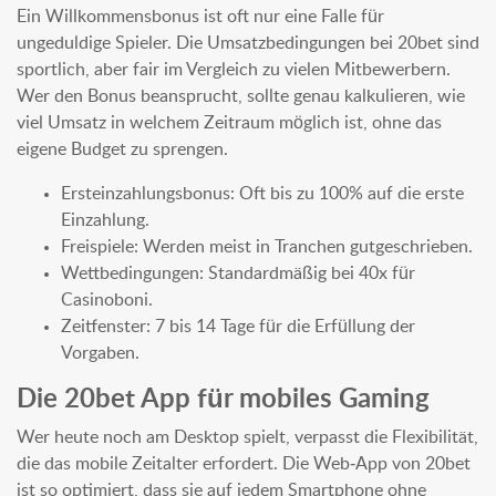
Ein Willkommensbonus ist oft nur eine Falle für
ungeduldige Spieler. Die Umsatzbedingungen bei 20bet sind
sportlich, aber fair im Vergleich zu vielen Mitbewerbern.
Wer den Bonus beansprucht, sollte genau kalkulieren, wie
viel Umsatz in welchem Zeitraum möglich ist, ohne das
eigene Budget zu sprengen.
Ersteinzahlungsbonus: Oft bis zu 100% auf die erste
Einzahlung.
Freispiele: Werden meist in Tranchen gutgeschrieben.
Wettbedingungen: Standardmäßig bei 40x für
Casinoboni.
Zeitfenster: 7 bis 14 Tage für die Erfüllung der
Vorgaben.
Die 20bet App für mobiles Gaming
Wer heute noch am Desktop spielt, verpasst die Flexibilität,
die das mobile Zeitalter erfordert. Die Web-App von 20bet
ist so optimiert, dass sie auf jedem Smartphone ohne