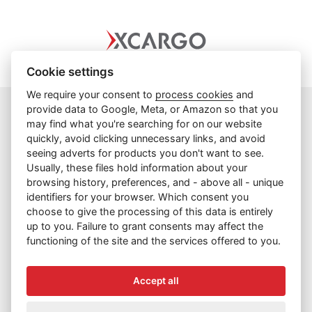
Cookie settings
We require your consent to
process cookies
and
provide data to Google, Meta, or Amazon so that you
may find what you're searching for on our website
info@cargoprague.cz
quickly, avoid clicking unnecessary links, and avoid
+420 227 202 300
seeing adverts for products you don't want to see.
Usually, these files hold information about your
Facebook
browsing history, preferences, and - above all - unique
identifiers for your browser. Which consent you
Cookies
choose to give the processing of this data is entirely
Cookies and terms of use
up to you. Failure to grant consents may affect the
functioning of the site and the services offered to you.
Privacy Policy
Contacts
Accept all
Copyright © 2026 CARGO PRAGUE, spol. s r.o.