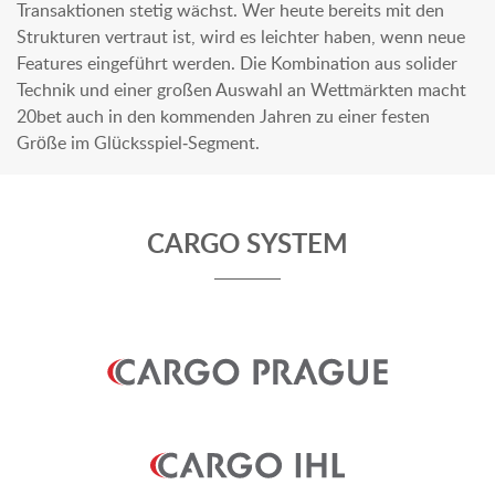
Transaktionen stetig wächst. Wer heute bereits mit den
Strukturen vertraut ist, wird es leichter haben, wenn neue
Features eingeführt werden. Die Kombination aus solider
Technik und einer großen Auswahl an Wettmärkten macht
20bet auch in den kommenden Jahren zu einer festen
Größe im Glücksspiel-Segment.
CARGO SYSTEM